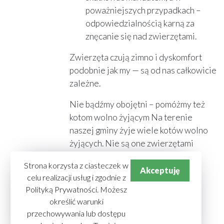
poważniejszych przypadkach –
odpowiedzialnością karną za
znęcanie się nad zwierzętami.
Zwierzęta czują zimno i dyskomfort
podobnie jak my — są od nas całkowicie
zależne.
Nie bądźmy obojętni – pomóżmy też
kotom wolno żyjącym Na terenie
naszej gminy żyje wiele kotów wolno
żyjących. Nie są one zwierzętami
bezdomnymi – stanowią naturalny
Strona korzysta z ciasteczek w
element lokalnego ekosystemu,
Akceptuję
celu realizacji usług i zgodnie z
pomagając ograniczać populację
Polityką Prywatności. Możesz
gryzoni. Mimo to, szczególnie zimą,
określić warunki
potrzebują wsparcia mieszkańców.
przechowywania lub dostępu