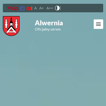
|
|
A
A+
A++
Alwernia
Oficjalny serwis