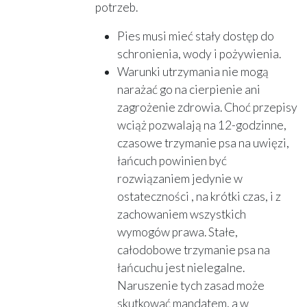
potrzeb.
Pies musi mieć stały dostęp do
schronienia, wody i pożywienia.
Warunki utrzymania nie mogą
narażać go na cierpienie ani
zagrożenie zdrowia. Choć przepisy
wciąż pozwalają na 12-godzinne,
czasowe trzymanie psa na uwięzi,
łańcuch powinien być
rozwiązaniem jedynie w
ostateczności , na krótki czas, i z
zachowaniem wszystkich
wymogów prawa. Stałe,
całodobowe trzymanie psa na
łańcuchu jest nielegalne.
Naruszenie tych zasad może
skutkować mandatem, a w