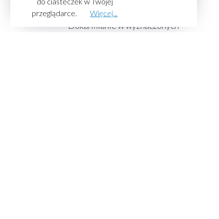
do ciasteczek w Twojej
Jak możemy im pomóc?
przeglądarce.
Więcej...
Dokarmianie w wyznaczonych
miejscach Karmę należy wystawiać w
suchych, spokojnych i osłoniętych
miejscach, z dala od ruchliwych ulic.
Ułatwia to kotom bezpieczne
przetrwanie chłodnych miesięcy.
Zapewnienie schronienia Proste budki
ze styropianu lub drewna mogą
stanowić ciepłe i bezpieczne
schronienie. Zachęcamy mieszkańców
do ich tworzenia lub ustawiania w
miejscach bytowania kotów.
Sterylizacja i kastracja
Ograniczenie niekontrolowanego