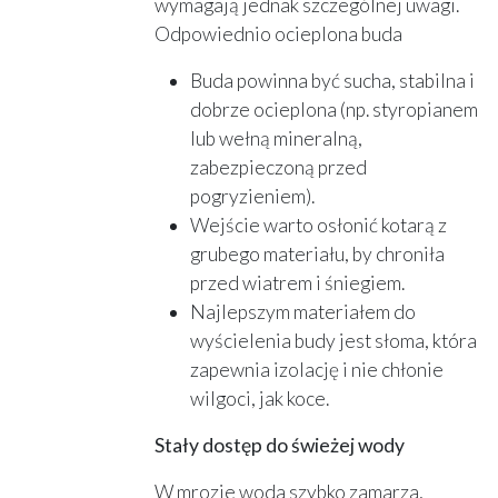
wymagają jednak szczególnej uwagi.
Odpowiednio ocieplona buda
Buda powinna być sucha, stabilna i
dobrze ocieplona (np. styropianem
lub wełną mineralną,
zabezpieczoną przed
pogryzieniem).
Wejście warto osłonić kotarą z
grubego materiału, by chroniła
przed wiatrem i śniegiem.
Najlepszym materiałem do
wyścielenia budy jest słoma, która
zapewnia izolację i nie chłonie
wilgoci, jak koce.
Stały dostęp do świeżej wody
W mrozie woda szybko zamarza,